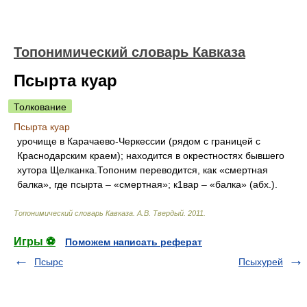
Топонимический словарь Кавказа
Псырта куар
Толкование
Псырта куар
урочище в Карачаево-Черкессии (рядом с границей с
Краснодарским краем); находится в окрестностях бывшего
хутора Щелканка.Топоним переводится, как «смертная
балка», где псырта – «смертная»; к1вар – «балка» (абх.).
Топонимический словарь Кавказа
.
А.В. Твердый
.
2011
.
Игры ⚽
Поможем написать реферат
Псырс
Псыхурей